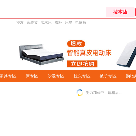
沙发
家装节
实木床
衣柜
床垫
电脑椅
家具专区
床专区
沙发专区
枕头专区
被子专区
购物
努力加载中，请稍后...