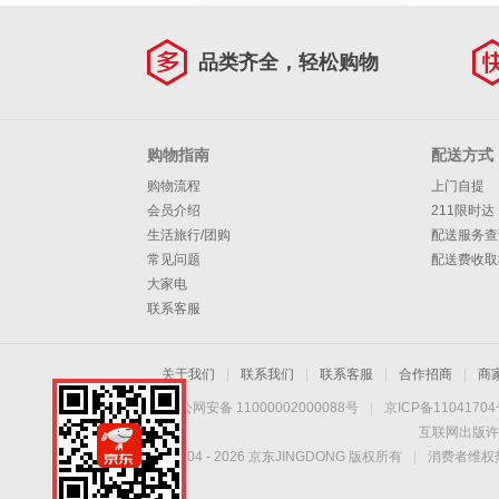
品类齐全，轻松购物
购物指南
配送方式
购物流程
上门自提
会员介绍
211限时达
生活旅行/团购
配送服务查
常见问题
配送费收取
大家电
联系客服
关于我们
|
联系我们
|
联系客服
|
合作招商
|
商
京公网安备 11000002000088号
|
京ICP备1104170
互联网出版许
Copyright © 2004 -
2026
京东JINGDONG 版权所有
|
消费者维权热
8H床垫每晚与您相伴