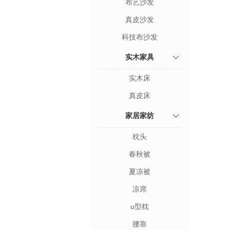
布艺沙发
真皮沙发
科技布沙发
实木家具
实木床
真皮床
家居家纺
枕头
春秋被
夏凉被
凉席
u型枕
腰靠