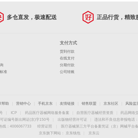
多仓直发，极速配送
正品行货，精致
支付方式
货到付款
在线支付
询
分期付款
标准
公司转账
家帮助
|
营销中心
|
手机京东
|
友情链接
|
销售联盟
|
京东社区
|
风险监
4号
|
ICP
|
药品医疗器械网络服务备案
|
自营医疗器械经营资质
|
药品网络
可证编号新出网证(京)字150号
|
出版物经营许可证
|
违法和不良信息举报电话：40
线：4006067733
经营证照
|
医疗器械第三方平台备案凭证（京）网械平台备字（
京东旗下网站：
京东钱包
|
京东云