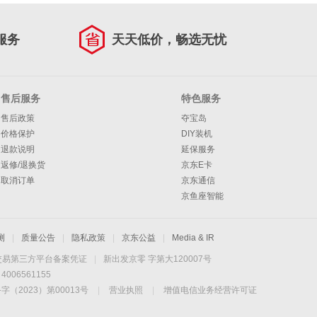
服务
天天低价，畅选无忧
售后服务
特色服务
售后政策
夺宝岛
价格保护
DIY装机
退款说明
延保服务
返修/退换货
京东E卡
取消订单
京东通信
京鱼座智能
测
|
质量公告
|
隐私政策
|
京东公益
|
Media & IR
交易第三方平台备案凭证
|
新出发京零 字第大120007号
06561155
2023）第00013号
|
营业执照
|
增值电信业务经营许可证