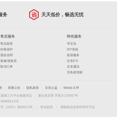
服务
天天低价，畅选无忧
售后服务
特色服务
售后政策
夺宝岛
价格保护
DIY装机
退款说明
延保服务
返修/退换货
京东E卡
取消订单
京东通信
京鱼座智能
测
|
质量公告
|
隐私政策
|
京东公益
|
Media & IR
交易第三方平台备案凭证
|
新出发京零 字第大120007号
06561155
2023）第00013号
|
营业执照
|
增值电信业务经营许可证