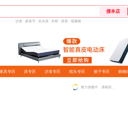
沙发
家装节
实木床
衣柜
床垫
电脑椅
家具专区
床专区
沙发专区
枕头专区
被子专区
购物
努力加载中，请稍后...