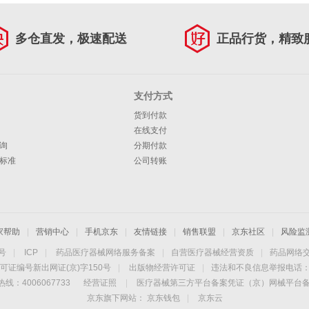
多仓直发，极速配送
正品行货，精致
支付方式
货到付款
在线支付
询
分期付款
标准
公司转账
家帮助
|
营销中心
|
手机京东
|
友情链接
|
销售联盟
|
京东社区
|
风险监
4号
|
ICP
|
药品医疗器械网络服务备案
|
自营医疗器械经营资质
|
药品网络
可证编号新出网证(京)字150号
|
出版物经营许可证
|
违法和不良信息举报电话：40
线：4006067733
经营证照
|
医疗器械第三方平台备案凭证（京）网械平台备字（
京东旗下网站：
京东钱包
|
京东云