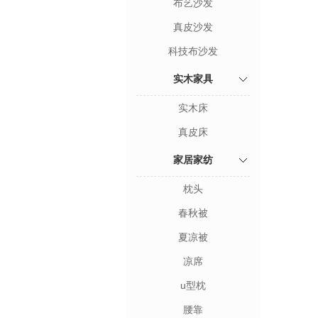
布艺沙发
真皮沙发
科技布沙发
实木家具
实木床
真皮床
家居家纺
枕头
春秋被
夏凉被
凉席
u型枕
腰靠