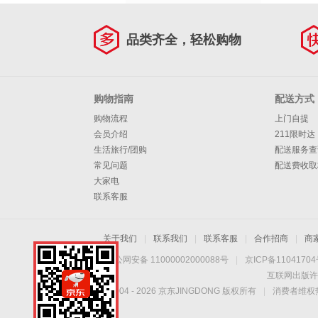
品类齐全，轻松购物
购物指南
配送方式
购物流程
上门自提
会员介绍
211限时达
生活旅行/团购
配送服务查
常见问题
配送费收取
大家电
联系客服
关于我们
|
联系我们
|
联系客服
|
合作招商
|
商
京公网安备 11000002000088号
|
京ICP备1104170
互联网出版许
Copyright © 2004 -
2026
京东JINGDONG 版权所有
|
消费者维权热